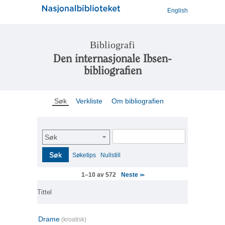
English
Bibliografi
Den internasjonale Ibsen-
bibliografien
Søk
Verkliste
Om bibliografien
Søk
Søk
Søketips
Nullstill
Neste
1–10 av 572
>>
Tittel
Drame
(kroatisk)