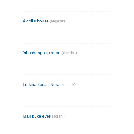
A doll's house
(engelsk)
Yibusheng xiju xuan
(kinesisk)
Lutkina kuća : Nora
(kroatisk)
Malî bûkeleyek
(sorani)