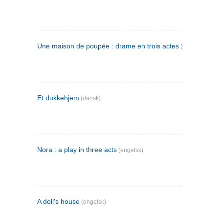
Une maison de poupée : drame en trois actes
(fransk)
Et dukkehjem
(dansk)
Nora : a play in three acts
(engelsk)
A doll's house
(engelsk)