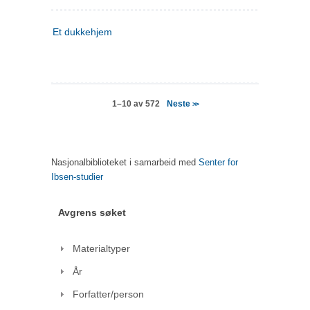
Et dukkehjem
Neste
1–10 av 572
>>
Nasjonalbiblioteket i samarbeid med
Senter for
Ibsen-studier
Avgrens søket
Materialtyper
År
Forfatter/person