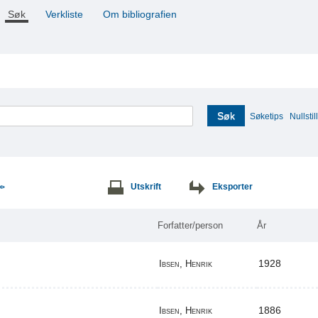
Søk
Verkliste
Om bibliografien
Søk
Søketips
Nullstill
Utskrift
Eksporter
>>
Forfatter/person
År
1928
Ibsen, Henrik
1886
Ibsen, Henrik