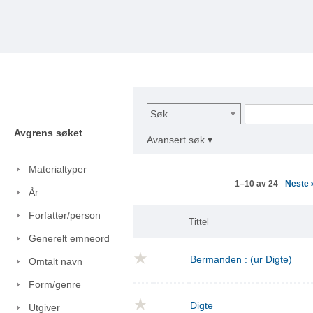
Søk
Avgrens søket
Avansert søk ▾
Materialtyper
Neste
1–10 av 24
År
Forfatter/person
Tittel
Generelt emneord
Bermanden : (ur Digte)
Omtalt navn
Form/genre
Digte
Utgiver