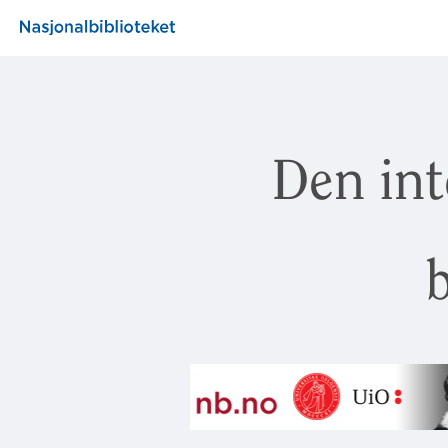
Den int
b