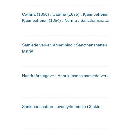
Catilina (1850) ; Catilina (1875) ; Kjæmpehøien (1850) ;
Kjæmpehøien (1854) ; Norma ; Sancthansnatten
Samlede verker. Annet bind : Sancthansnatten ; Fru Inger ti
Østråt
Hundreårsutgave : Henrik Ibsens samlede verker. 2
Sankthansnatten : eventyrkomedie i 3 akter