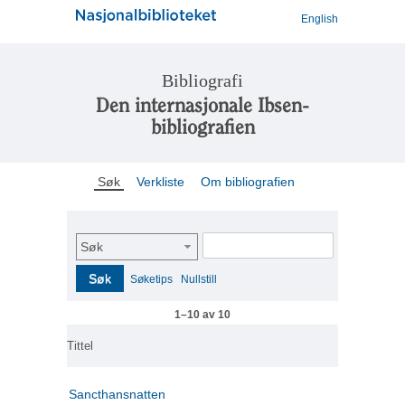
English
Bibliografi
Den internasjonale Ibsen-
bibliografien
Søk
Verkliste
Om bibliografien
Søk
Søk
Søketips
Nullstill
1–10 av 10
Tittel
Sancthansnatten