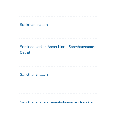
Sankthansnatten
Samlede verker. Annet bind : Sancthansnatten ; Fru Inger ti
Østråt
Sancthansnatten
Sancthansnatten : eventyrkomedie i tre akter