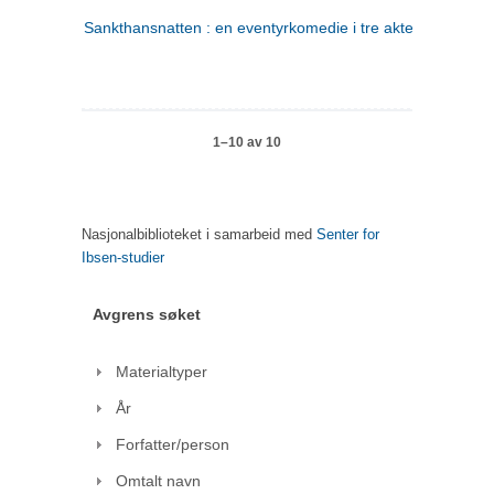
Sankthansnatten : en eventyrkomedie i tre akter
1–10 av 10
Nasjonalbiblioteket i samarbeid med
Senter for
Ibsen-studier
Avgrens søket
Materialtyper
År
Forfatter/person
Omtalt navn