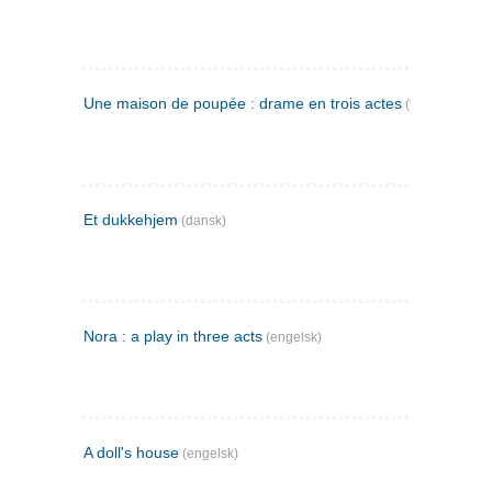
Une maison de poupée : drame en trois actes
(fransk)
Et dukkehjem
(dansk)
Nora : a play in three acts
(engelsk)
A doll's house
(engelsk)