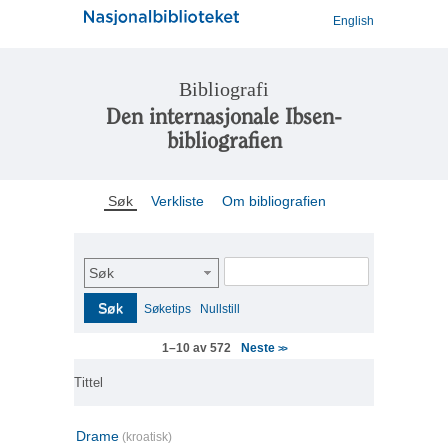
English
Bibliografi
Den internasjonale Ibsen-
bibliografien
Søk
Verkliste
Om bibliografien
Søk
Søk
Søketips
Nullstill
Neste
1–10 av 572
>>
Tittel
Drame
(kroatisk)