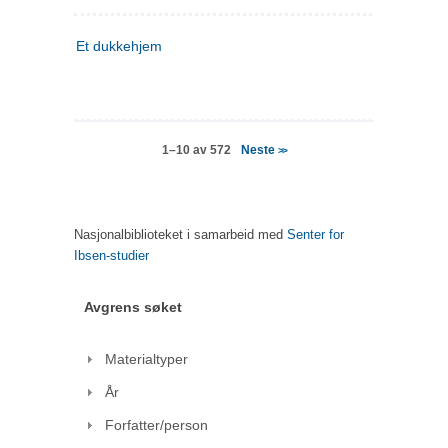
Et dukkehjem
Neste
1–10 av 572
>>
Nasjonalbiblioteket i samarbeid med
Senter for
Ibsen-studier
Avgrens søket
Materialtyper
År
Forfatter/person