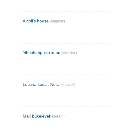
A doll's house
(engelsk)
Yibusheng xiju xuan
(kinesisk)
Lutkina kuća : Nora
(kroatisk)
Malî bûkeleyek
(sorani)