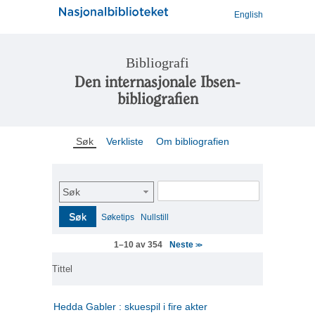
English
Bibliografi
Den internasjonale Ibsen-
bibliografien
Søk
Verkliste
Om bibliografien
Søk
Søk
Søketips
Nullstill
Neste
1–10 av 354
>>
Tittel
Hedda Gabler : skuespil i fire akter