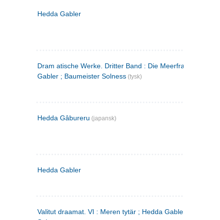
Hedda Gabler
Dram atische Werke. Dritter Band : Die Meerfrau ; Hedda
Gabler ; Baumeister Solness
(tysk)
Hedda Gâbureru
(japansk)
Hedda Gabler
Valitut draamat. VI : Meren tytär ; Hedda Gabler ; Rakentaj