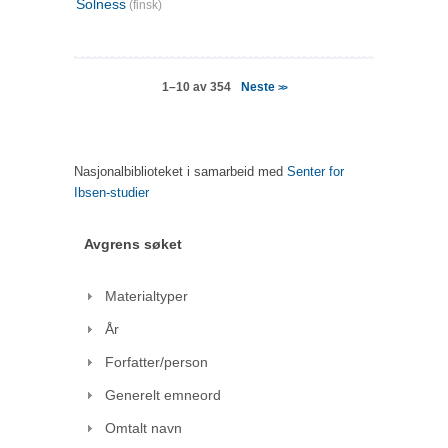
Solness
(finsk)
Neste
1–10 av 354
>>
Nasjonalbiblioteket i samarbeid med
Senter for
Ibsen-studier
Avgrens søket
Materialtyper
År
Forfatter/person
Generelt emneord
Omtalt navn