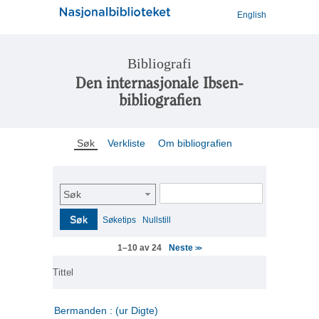
English
Bibliografi
Den internasjonale Ibsen-
bibliografien
Søk
Verkliste
Om bibliografien
Søk
Søk
Søketips
Nullstill
Neste
1–10 av 24
>>
Tittel
Bermanden : (ur Digte)