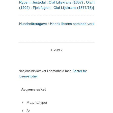
Rypen i Justedal ; Olaf Liljekrans (1857) ; Olaf Liljekrans
(1902) ; Fjeldfuglen ; Olaf Liljekrans (1877/78)]
Hundreårsutgave : Henrik Ibsens samlede verker. 3
1–2 av 2
Nasjonalbiblioteket i samarbeid med
Senter for
Ibsen-studier
Avgrens søket
Materialtyper
År