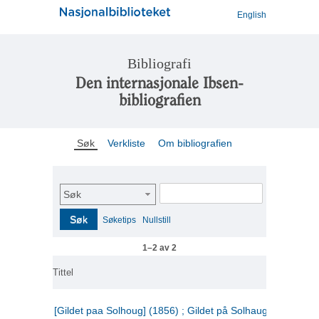
English
Bibliografi
Den internasjonale Ibsen-
bibliografien
Søk
Verkliste
Om bibliografien
Søk
Søk
Søketips
Nullstill
1–2 av 2
Tittel
[Gildet paa Solhoug] (1856) ; Gildet på Solhaug (1883) ;