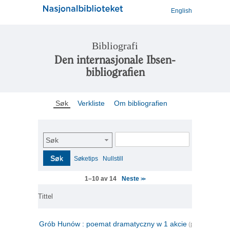
English
Bibliografi
Den internasjonale Ibsen-
bibliografien
Søk
Verkliste
Om bibliografien
Søk
Søk
Søketips
Nullstill
Neste
1–10 av 14
>>
Tittel
Grób Hunów : poemat dramatyczny w 1 akcie
(polsk)