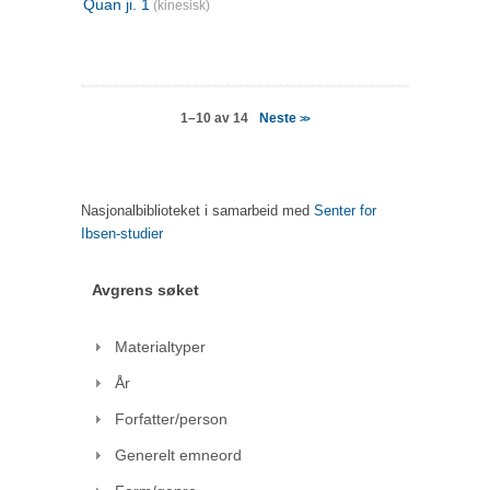
Quan ji. 1
(kinesisk)
Neste
1–10 av 14
>>
Nasjonalbiblioteket i samarbeid med
Senter for
Ibsen-studier
Avgrens søket
Materialtyper
År
Forfatter/person
Generelt emneord