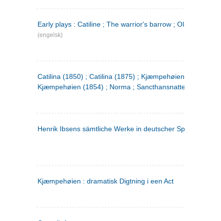
Early plays : Catiline ; The warrior's barrow ; Olaf Liljekran
(engelsk)
Catilina (1850) ; Catilina (1875) ; Kjæmpehøien (1850) ;
Kjæmpehøien (1854) ; Norma ; Sancthansnatten
Henrik Ibsens sämtliche Werke in deutscher Sprache. 2
(ty
Kjæmpehøien : dramatisk Digtning i een Act