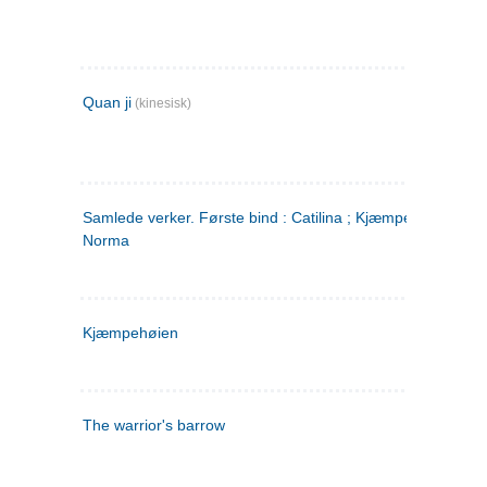
Quan ji
(kinesisk)
Samlede verker. Første bind : Catilina ; Kjæmpehøien ;
Norma
Kjæmpehøien
The warrior's barrow