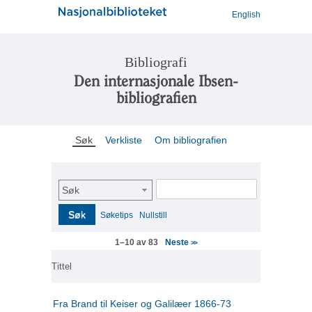
English
Bibliografi
Den internasjonale Ibsen-
bibliografien
Søk
Verkliste
Om bibliografien
Søk
Søk
Søketips
Nullstill
Neste
1–10 av 83
>>
Tittel
Fra Brand til Keiser og Galilæer 1866-73