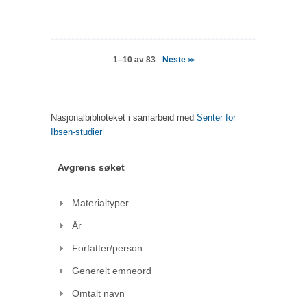
Neste
1–10 av 83
>>
Nasjonalbiblioteket i samarbeid med
Senter for
Ibsen-studier
Avgrens søket
Materialtyper
År
Forfatter/person
Generelt emneord
Omtalt navn