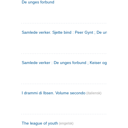
De unges forbund
Samlede verker. Sjette bind : Peer Gynt ; De unges Forbu
Samlede verker : De unges forbund ; Keiser og Galilæer. 3
I drammi di Ibsen. Volume secondo
(italiensk)
The league of youth
(engelsk)