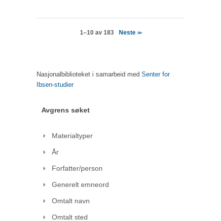
Neste
1–10 av 183
>>
Nasjonalbiblioteket i samarbeid med
Senter for
Ibsen-studier
Avgrens søket
Materialtyper
År
Forfatter/person
Generelt emneord
Omtalt navn
Omtalt sted