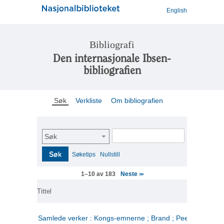
English
Bibliografi
Den internasjonale Ibsen-
bibliografien
Søk
Verkliste
Om bibliografien
Søk
Søk
Søketips
Nullstill
Neste
1–10 av 183
>>
Tittel
Samlede verker : Kongs-emnerne ; Brand ; Peer Gynt. 2