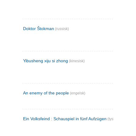
Doktor Štokman
(russisk)
Yibusheng xiju si zhong
(kinesisk)
An enemy of the people
(engelsk)
Ein Volksfeind : Schauspiel in fünf Aufzügen
(tysk)