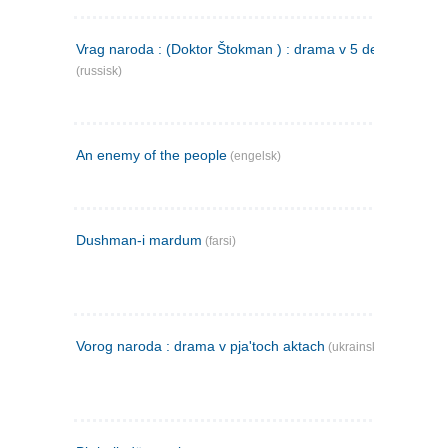
Vrag naroda : (Doktor Štokman ) : drama v 5 dejstvijach
(russisk)
An enemy of the people
(engelsk)
Dushman-i mardum
(farsi)
Vorog naroda : drama v pja'toch aktach
(ukrainsk)