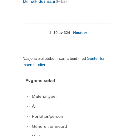
Bir halk düsmani
(tyrkisk)
Neste
1–10 av 324
>>
Nasjonalbiblioteket i samarbeid med
Senter for
Ibsen-studier
Avgrens søket
Materialtyper
År
Forfatter/person
Generelt emneord