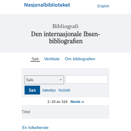
English
Bibliografi
Den internasjonale Ibsen-
bibliografien
Søk
Verkliste
Om bibliografien
Søk
Søk
Søketips
Nullstill
Neste
1–10 av 324
>>
Tittel
En folkefiende