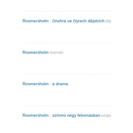
Rosmersholm : činohra ve čtyrech dějstvích
(tsjekkisk)
Rosmersholm
(svensk)
Rosmersholm : a drama
Rosmersholm : színmü négy felvonásban
(ungarsk)