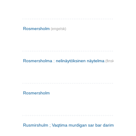
Rosmersholm
(engelsk)
Rosmersholma : nelinäytöksinen näytelma
(finsk)
Rosmersholm
Rusmirshulm ; Vaqtima murdigan sar bar darim
(farsi)