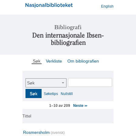
English
Bibliografi
Den internasjonale Ibsen-
bibliografien
Søk
Verkliste
Om bibliografien
Søk
Søk
Søketips
Nullstill
Neste
1–10 av 209
>>
Tittel
Rosmersholm
(svensk)