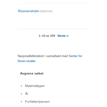
Rosmersholm
(italiensk)
Neste
1–10 av 209
>>
Nasjonalbiblioteket i samarbeid med
Senter for
Ibsen-studier
Avgrens søket
Materialtyper
År
Forfatter/person