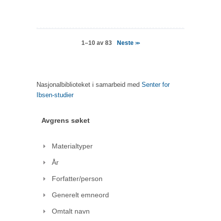
Neste
1–10 av 83
>>
Nasjonalbiblioteket i samarbeid med
Senter for
Ibsen-studier
Avgrens søket
Materialtyper
År
Forfatter/person
Generelt emneord
Omtalt navn