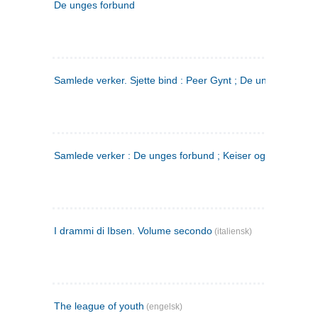
De unges forbund
Samlede verker. Sjette bind : Peer Gynt ; De unges Forbu
Samlede verker : De unges forbund ; Keiser og Galilæer. 3
I drammi di Ibsen. Volume secondo
(italiensk)
The league of youth
(engelsk)