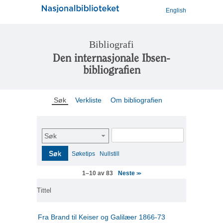
English
Bibliografi
Den internasjonale Ibsen-
bibliografien
Søk
Verkliste
Om bibliografien
Søk
Søk
Søketips
Nullstill
Neste
1–10 av 83
>>
Tittel
Fra Brand til Keiser og Galilæer 1866-73