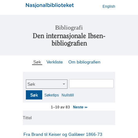
English
Bibliografi
Den internasjonale Ibsen-
bibliografien
Søk
Verkliste
Om bibliografien
Søk
Søk
Søketips
Nullstill
Neste
1–10 av 83
>>
Tittel
Fra Brand til Keiser og Galilæer 1866-73