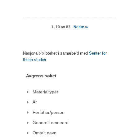
Neste
1–10 av 83
>>
Nasjonalbiblioteket i samarbeid med
Senter for
Ibsen-studier
Avgrens søket
Materialtyper
År
Forfatter/person
Generelt emneord
Omtalt navn