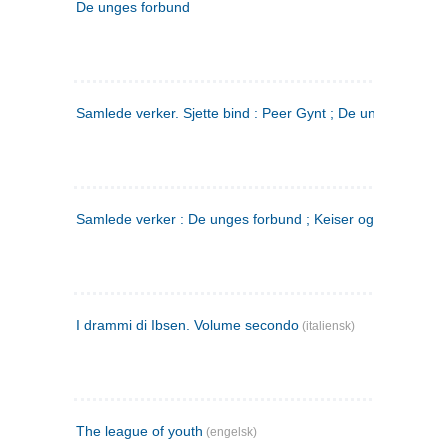
De unges forbund
Samlede verker. Sjette bind : Peer Gynt ; De unges Forbu
Samlede verker : De unges forbund ; Keiser og Galilæer. 3
I drammi di Ibsen. Volume secondo
(italiensk)
The league of youth
(engelsk)