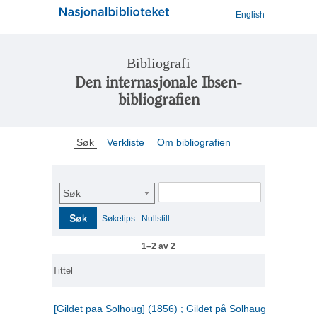
English
Bibliografi
Den internasjonale Ibsen-
bibliografien
Søk
Verkliste
Om bibliografien
Søk
Søk
Søketips
Nullstill
1–2 av 2
Tittel
[Gildet paa Solhoug] (1856) ; Gildet på Solhaug (1883) ;