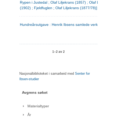
Rypen i Justedal ; Olaf Liljekrans (1857) ; Olaf Liljekrans
(1902) ; Fjeldfuglen ; Olaf Liljekrans (1877/78)]
Hundreårsutgave : Henrik Ibsens samlede verker. 3
1–2 av 2
Nasjonalbiblioteket i samarbeid med
Senter for
Ibsen-studier
Avgrens søket
Materialtyper
År