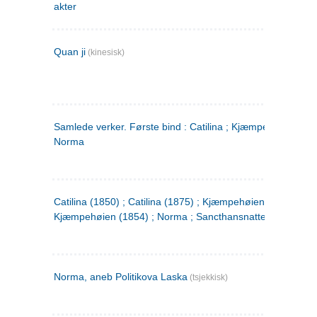
akter
Quan ji
(kinesisk)
Samlede verker. Første bind : Catilina ; Kjæmpehøien ;
Norma
Catilina (1850) ; Catilina (1875) ; Kjæmpehøien (1850) ;
Kjæmpehøien (1854) ; Norma ; Sancthansnatten
Norma, aneb Politikova Laska
(tsjekkisk)