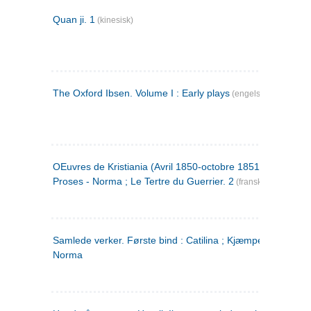
Quan ji. 1
(kinesisk)
The Oxford Ibsen. Volume I : Early plays
(engelsk)
OEuvres de Kristiania (Avril 1850-octobre 1851) : Poèmes 
Proses - Norma ; Le Tertre du Guerrier. 2
(fransk)
Samlede verker. Første bind : Catilina ; Kjæmpehøien ;
Norma