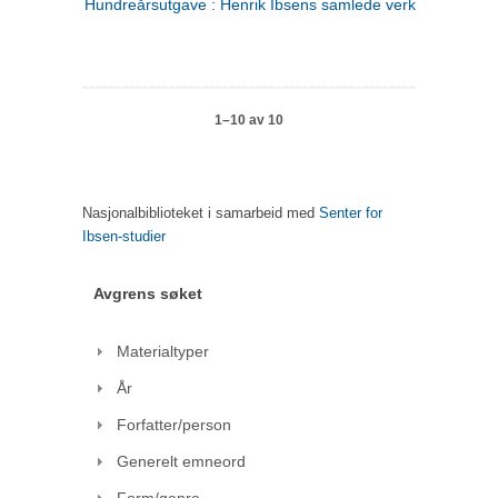
Hundreårsutgave : Henrik Ibsens samlede verker. 1
1–10 av 10
Nasjonalbiblioteket i samarbeid med
Senter for
Ibsen-studier
Avgrens søket
Materialtyper
År
Forfatter/person
Generelt emneord