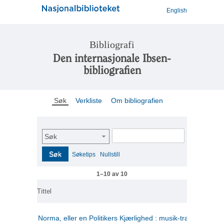
English
Bibliografi
Den internasjonale Ibsen-
bibliografien
Søk
Verkliste
Om bibliografien
Søk
Søk
Søketips
Nullstill
1–10 av 10
Tittel
Norma, eller en Politikers Kjærlighed : musik-tragedie i tre