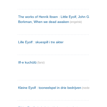
The works of Henrik Ibsen : Little Eyolf, John Gabriel
Borkman, When we dead awaken
(engelsk)
Lille Eyolf : skuespill i tre akter
īlf-e kuchūlū
(farsi)
Kleine Eyolf : tooneelspel in drie bedrijven
(nederlandsk)