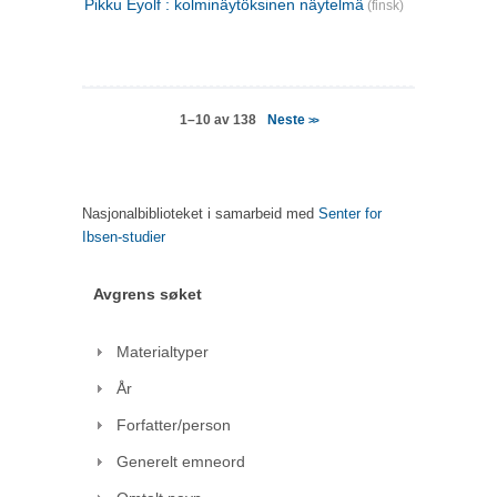
Pikku Eyolf : kolminäytöksinen näytelmä
(finsk)
Neste
1–10 av 138
>>
Nasjonalbiblioteket i samarbeid med
Senter for
Ibsen-studier
Avgrens søket
Materialtyper
År
Forfatter/person
Generelt emneord