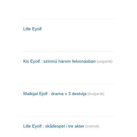
Lille Eyolf
Kis Eyolf : szinmű három felvonásban
(ungarsk)
Malkijat Ejolf : drama v 3 destvija
(bulgarsk)
Lille Eyolf : skådespel i tre akter
(svensk)