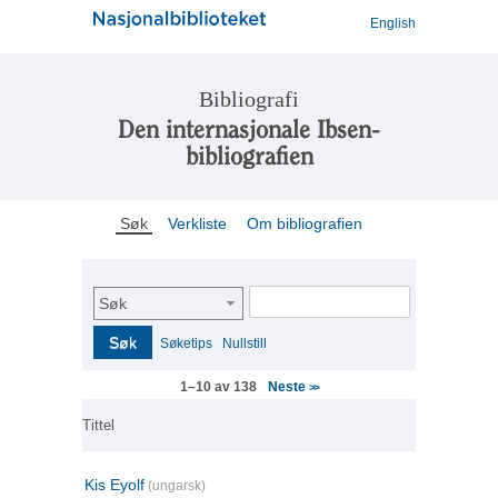
English
Bibliografi
Den internasjonale Ibsen-
bibliografien
Søk
Verkliste
Om bibliografien
Søk
Søk
Søketips
Nullstill
Neste
1–10 av 138
>>
Tittel
Kis Eyolf
(ungarsk)