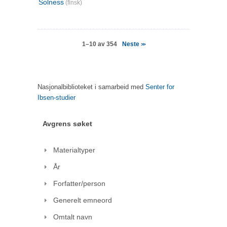
Solness
(finsk)
Neste
1–10 av 354
>>
Nasjonalbiblioteket i samarbeid med
Senter for
Ibsen-studier
Avgrens søket
Materialtyper
År
Forfatter/person
Generelt emneord
Omtalt navn