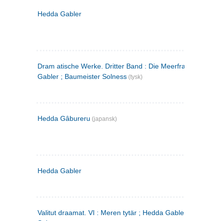
Hedda Gabler
Dram atische Werke. Dritter Band : Die Meerfrau ; Hedda
Gabler ; Baumeister Solness
(tysk)
Hedda Gâbureru
(japansk)
Hedda Gabler
Valitut draamat. VI : Meren tytär ; Hedda Gabler ; Rakentaj