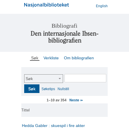
English
Bibliografi
Den internasjonale Ibsen-
bibliografien
Søk
Verkliste
Om bibliografien
Søk
Søk
Søketips
Nullstill
Neste
1–10 av 354
>>
Tittel
Hedda Gabler : skuespil i fire akter