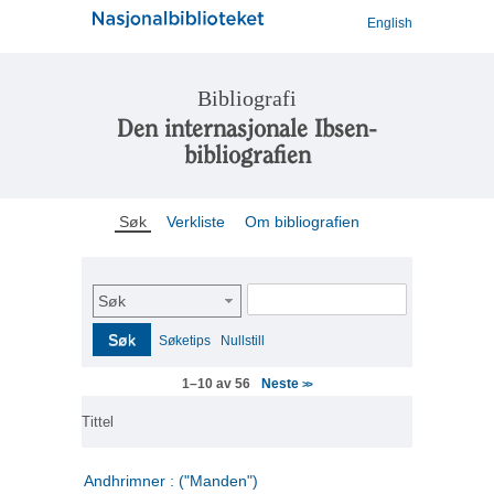
English
Bibliografi
Den internasjonale Ibsen-
bibliografien
Søk
Verkliste
Om bibliografien
Søk
Søk
Søketips
Nullstill
Neste
1–10 av 56
>>
Tittel
Andhrimner : ("Manden")