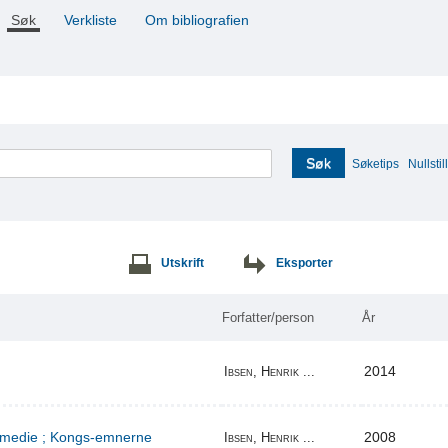
Søk
Verkliste
Om bibliografien
Søk
Søketips
Nullstill
Utskrift
Eksporter
Forfatter/person
År
2014
Ibsen, Henrik ...
komedie ; Kongs-emnerne
2008
Ibsen, Henrik ...