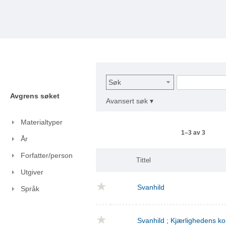
Søk
Avgrens søket
Avansert søk ▾
Materialtyper
1–3 av 3
År
Forfatter/person
Tittel
Utgiver
Svanhild
Språk
Svanhild ; Kjærlighedens 