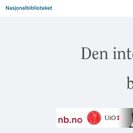
Den int
b