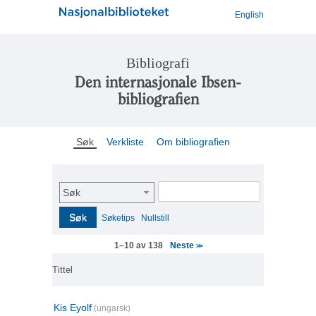
English
Bibliografi
Den internasjonale Ibsen-
bibliografien
Søk
Verkliste
Om bibliografien
Søk
Søk
Søketips
Nullstill
Neste
1–10 av 138
>>
Tittel
Kis Eyolf
(ungarsk)