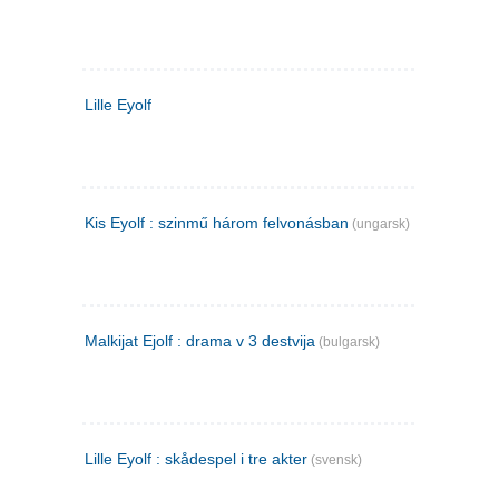
Lille Eyolf
Kis Eyolf : szinmű három felvonásban
(ungarsk)
Malkijat Ejolf : drama v 3 destvija
(bulgarsk)
Lille Eyolf : skådespel i tre akter
(svensk)