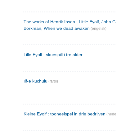
The works of Henrik Ibsen : Little Eyolf, John Gabriel
Borkman, When we dead awaken
(engelsk)
Lille Eyolf : skuespill i tre akter
īlf-e kuchūlū
(farsi)
Kleine Eyolf : tooneelspel in drie bedrijven
(nederlandsk)