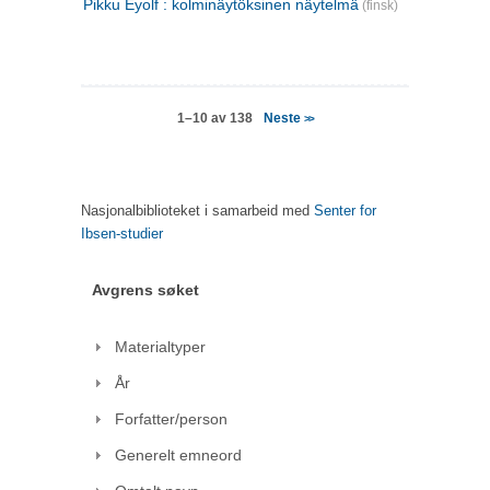
Pikku Eyolf : kolminäytöksinen näytelmä
(finsk)
Neste
1–10 av 138
>>
Nasjonalbiblioteket i samarbeid med
Senter for
Ibsen-studier
Avgrens søket
Materialtyper
År
Forfatter/person
Generelt emneord