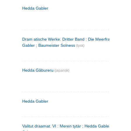
Hedda Gabler
Dram atische Werke. Dritter Band : Die Meerfrau ; Hedda
Gabler ; Baumeister Solness
(tysk)
Hedda Gâbureru
(japansk)
Hedda Gabler
Valitut draamat. VI : Meren tytär ; Hedda Gabler ; Rakentaj