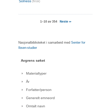
Solness
(finsk)
Neste
1–10 av 354
>>
Nasjonalbiblioteket i samarbeid med
Senter for
Ibsen-studier
Avgrens søket
Materialtyper
År
Forfatter/person
Generelt emneord
Omtalt navn