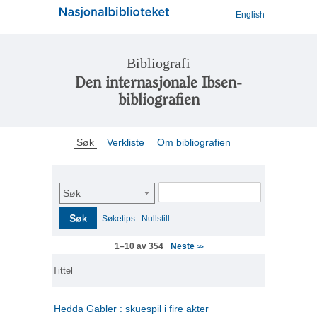
English
Bibliografi
Den internasjonale Ibsen-
bibliografien
Søk
Verkliste
Om bibliografien
Søk
Søk
Søketips
Nullstill
Neste
1–10 av 354
>>
Tittel
Hedda Gabler : skuespil i fire akter