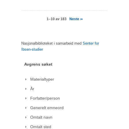
Neste
1–10 av 183
>>
Nasjonalbiblioteket i samarbeid med
Senter for
Ibsen-studier
Avgrens søket
Materialtyper
År
Forfatter/person
Generelt emneord
Omtalt navn
Omtalt sted