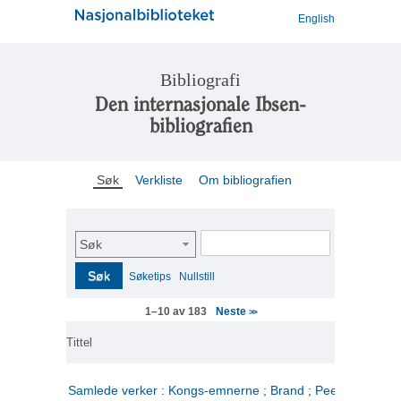
English
Bibliografi
Den internasjonale Ibsen-
bibliografien
Søk
Verkliste
Om bibliografien
Søk
Søk
Søketips
Nullstill
Neste
1–10 av 183
>>
Tittel
Samlede verker : Kongs-emnerne ; Brand ; Peer Gynt. 2