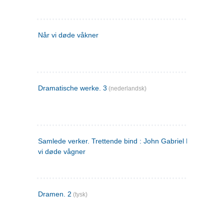
Når vi døde våkner
Dramatische werke. 3
(nederlandsk)
Samlede verker. Trettende bind : John Gabriel Borkman ; 
vi døde vågner
Dramen. 2
(tysk)