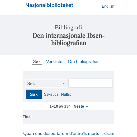
English
Bibliografi
Den internasjonale Ibsen-
bibliografien
Søk
Verkliste
Om bibliografien
Søk
Søk
Søketips
Nullstill
Neste
1–10 av 134
>>
Tittel
Quan ens despertarém d'entre'ls morts- : drama en tres