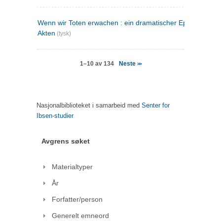
Wenn wir Toten erwachen : ein dramatischer Epilog in drei
Akten
(tysk)
Neste
1–10 av 134
>>
Nasjonalbiblioteket i samarbeid med
Senter for
Ibsen-studier
Avgrens søket
Materialtyper
År
Forfatter/person
Generelt emneord