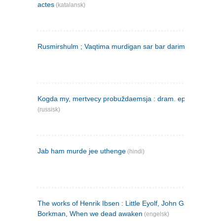
actes
(katalansk)
Rusmirshulm ; Vaqtima murdigan sar bar darim
(farsi)
Kogda my, mertvecy probuždaemsja : dram. epilog v 3 d
(russisk)
Jab ham murde jee uthenge
(hindi)
The works of Henrik Ibsen : Little Eyolf, John Gabriel
Borkman, When we dead awaken
(engelsk)