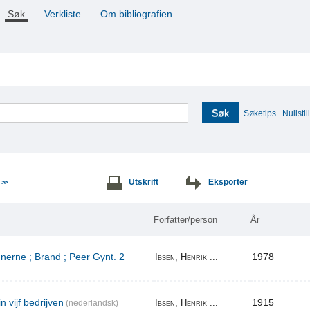
Søk
Verkliste
Om bibliografien
Søk
Søketips
Nullstill
e
Utskrift
Eksporter
>>
Forfatter/person
År
erne ; Brand ; Peer Gynt. 2
1978
Ibsen, Henrik ...
n vijf bedrijven
1915
Ibsen, Henrik ...
(nederlandsk)