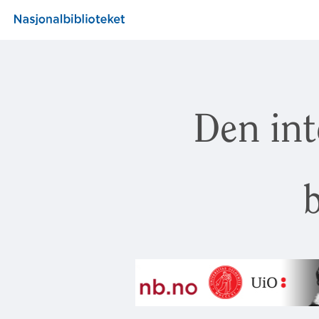
Den int
b