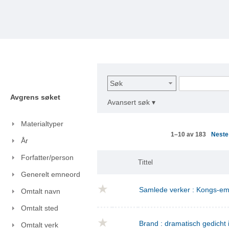
Søk
Avgrens søket
Avansert søk ▾
Materialtyper
Nest
1–10 av 183
År
Forfatter/person
Tittel
Generelt emneord
Samlede verker : Kongs-emn
Omtalt navn
Omtalt sted
Brand : dramatisch gedicht i
Omtalt verk