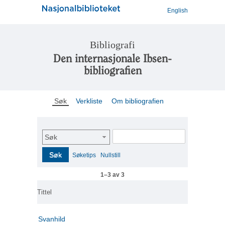
English
Bibliografi
Den internasjonale Ibsen-
bibliografien
Søk
Verkliste
Om bibliografien
Søk
Søk
Søketips
Nullstill
1–3 av 3
Tittel
Svanhild