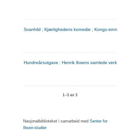
Svanhild ; Kjærlighedens komedie ; Kongs-emnerne
Hundreårsutgave : Henrik Ibsens samlede verker. 4
1–3 av 3
Nasjonalbiblioteket i samarbeid med
Senter for
Ibsen-studier