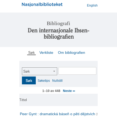
English
Bibliografi
Den internasjonale Ibsen-
bibliografien
Søk
Verkliste
Om bibliografien
Søk
Søk
Søketips
Nullstill
Neste
1–10 av 448
>>
Tittel
Peer Gynt : dramatická báseň o pěti dějstvích
(tsjekkisk)