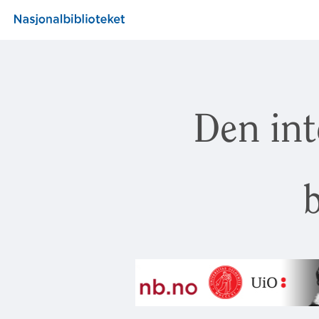
Den int
b