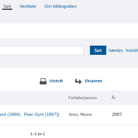
Søk
Verkliste
Om bibliografien
Søk
Søketips
Nullstill
Utskrift
Eksporter
Forfatter/person
År
and (1866) ; Peer Gynt (1867)]
2007
Ibsen, Henrik
1–1 av 1