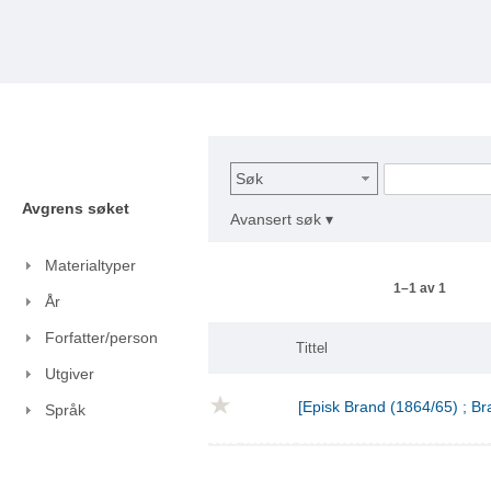
Søk
Avgrens søket
Avansert søk ▾
Materialtyper
1–1 av 1
År
Forfatter/person
Tittel
Utgiver
[Episk Brand (1864/65) ; Br
Språk