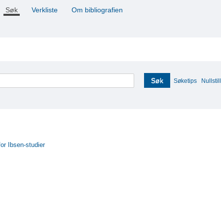
Søk
Verkliste
Om bibliografien
Søk
Søketips
Nullstill
for Ibsen-studier