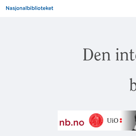
Den int
b