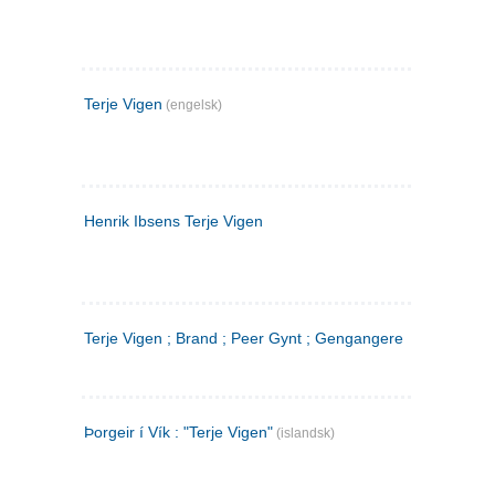
Terje Vigen
(engelsk)
Henrik Ibsens Terje Vigen
Terje Vigen ; Brand ; Peer Gynt ; Gengangere
Þorgeir í Vík : "Terje Vigen"
(islandsk)