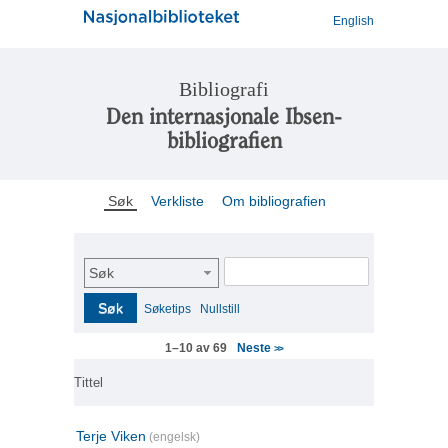
English
Bibliografi
Den internasjonale Ibsen-
bibliografien
Søk
Verkliste
Om bibliografien
Søk
Søk
Søketips
Nullstill
Neste
1–10 av 69
>>
Tittel
Terje Viken
(engelsk)