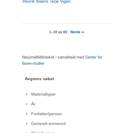
Henrik Ibsens Terje Vigen
Neste
1–10 av 69
>>
Nasjonalbiblioteket i samarbeid med
Senter for
Ibsen-studier
Avgrens søket
Materialtyper
År
Forfatter/person
Generelt emneord