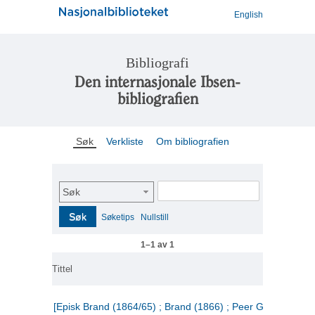
English
Bibliografi
Den internasjonale Ibsen-
bibliografien
Søk
Verkliste
Om bibliografien
Søk
Søk
Søketips
Nullstill
1–1 av 1
Tittel
[Episk Brand (1864/65) ; Brand (1866) ; Peer Gynt (1867)]