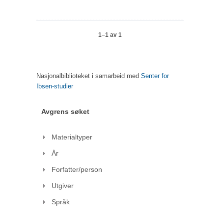
1–1 av 1
Nasjonalbiblioteket i samarbeid med
Senter for
Ibsen-studier
Avgrens søket
Materialtyper
År
Forfatter/person
Utgiver
Språk