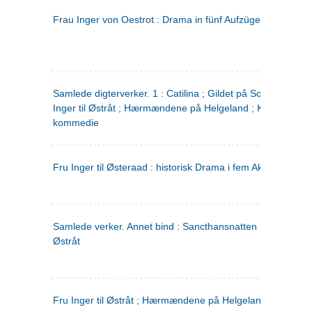
Frau Inger von Oestrot : Drama in fünf Aufzügen
(tysk)
Samlede digterverker. 1 : Catilina ; Gildet på Solhaug ; Fru
Inger til Østråt ; Hærmændene på Helgeland ; Kjærlighede
kommedie
Fru Inger til Østeraad : historisk Drama i fem Akter
Samlede verker. Annet bind : Sancthansnatten ; Fru Inger ti
Østråt
Fru Inger til Østråt ; Hærmændene på Helgeland