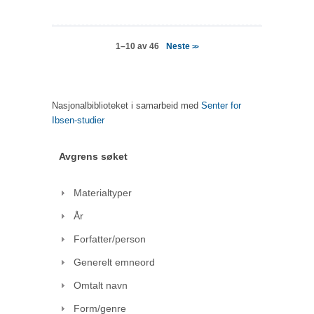
Neste
1–10 av 46
>>
Nasjonalbiblioteket i samarbeid med
Senter for
Ibsen-studier
Avgrens søket
Materialtyper
År
Forfatter/person
Generelt emneord
Omtalt navn
Form/genre