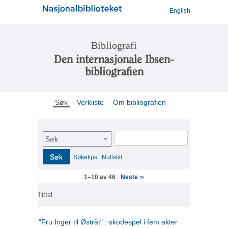
English
Bibliografi
Den internasjonale Ibsen-
bibliografien
Søk
Verkliste
Om bibliografien
Søk
Søk
Søketips
Nullstill
Neste
1–10 av 46
>>
Tittel
"Fru Inger til Østråt" : skodespel i fem akter