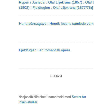
Rypen i Justedal ; Olaf Liljekrans (1857) ; Olaf Liljekrans
(1902) ; Fjeldfuglen ; Olaf Liljekrans (1877/78)]
Hundreårsutgave : Henrik Ibsens samlede verker. 3
Fjeldfuglen : en romantisk opera
1–3 av 3
Nasjonalbiblioteket i samarbeid med
Senter for
Ibsen-studier