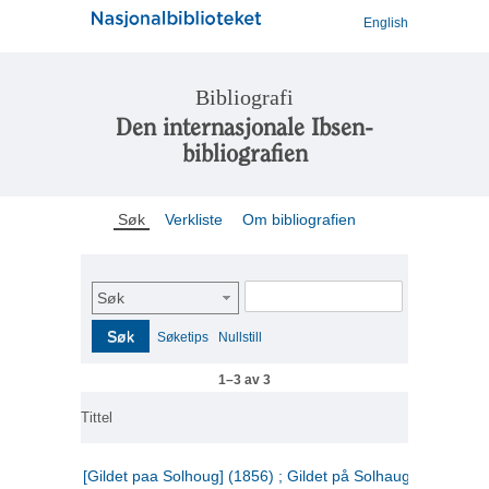
English
Bibliografi
Den internasjonale Ibsen-
bibliografien
Søk
Verkliste
Om bibliografien
Søk
Søk
Søketips
Nullstill
1–3 av 3
Tittel
[Gildet paa Solhoug] (1856) ; Gildet på Solhaug (1883) ;