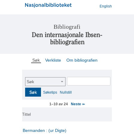
English
Bibliografi
Den internasjonale Ibsen-
bibliografien
Søk
Verkliste
Om bibliografien
Søk
Søk
Søketips
Nullstill
Neste
1–10 av 24
>>
Tittel
Bermanden : (ur Digte)