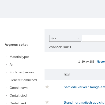
Søk
Avgrens søket
Avansert søk ▾
Materialtyper
Nest
1–10 av 183
År
Forfatter/person
Tittel
Generelt emneord
Samlede verker : Kongs-emn
Omtalt navn
Omtalt sted
Brand : dramatisch gedicht i
Omtalt verk