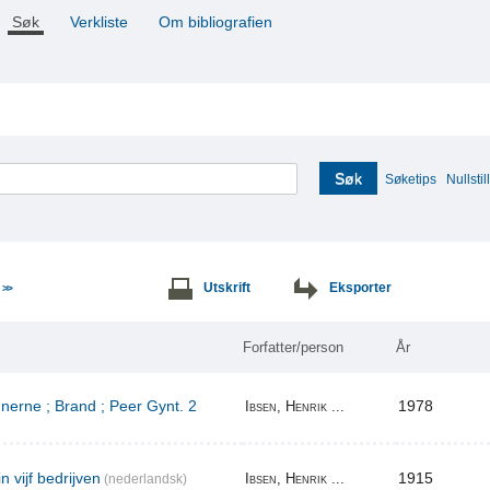
Søk
Verkliste
Om bibliografien
Søk
Søketips
Nullstill
e
Utskrift
Eksporter
>>
Forfatter/person
År
erne ; Brand ; Peer Gynt. 2
1978
Ibsen, Henrik ...
n vijf bedrijven
1915
Ibsen, Henrik ...
(nederlandsk)