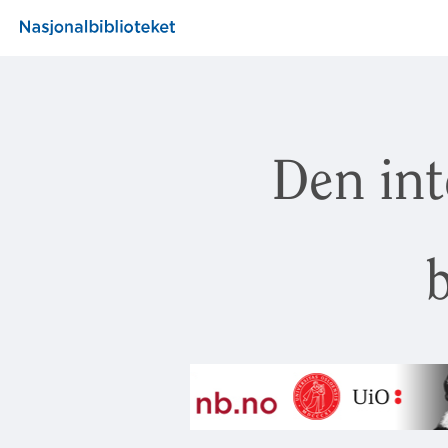
Den int
b