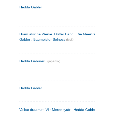
Hedda Gabler
Dram atische Werke. Dritter Band : Die Meerfrau ; Hedda
Gabler ; Baumeister Solness
(tysk)
Hedda Gâbureru
(japansk)
Hedda Gabler
Valitut draamat. VI : Meren tytär ; Hedda Gabler ; Rakentaj