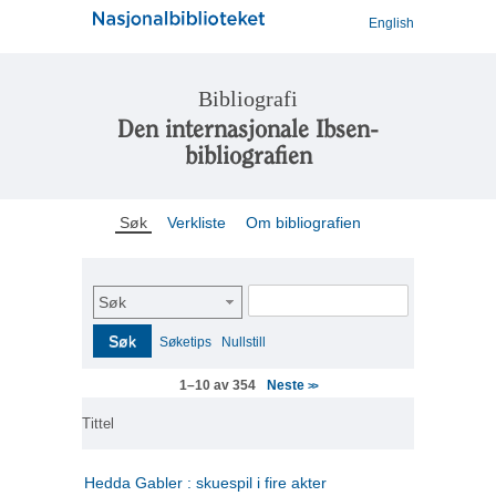
English
Bibliografi
Den internasjonale Ibsen-
bibliografien
Søk
Verkliste
Om bibliografien
Søk
Søk
Søketips
Nullstill
Neste
1–10 av 354
>>
Tittel
Hedda Gabler : skuespil i fire akter