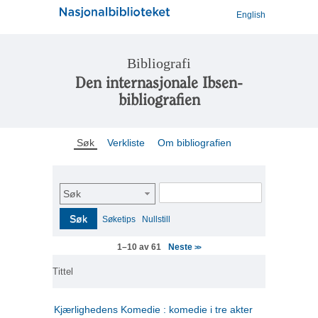
English
Bibliografi
Den internasjonale Ibsen-
bibliografien
Søk
Verkliste
Om bibliografien
Søk
Søk
Søketips
Nullstill
Neste
1–10 av 61
>>
Tittel
Kjærlighedens Komedie : komedie i tre akter