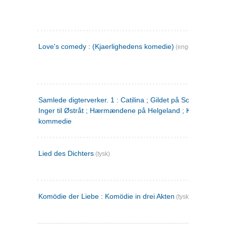
Love's comedy : (Kjaerlighedens komedie)
(engelsk)
Samlede digterverker. 1 : Catilina ; Gildet på Solhaug ; Fru
Inger til Østråt ; Hærmændene på Helgeland ; Kjærlighede
kommedie
Lied des Dichters
(tysk)
Komödie der Liebe : Komödie in drei Akten
(tysk)