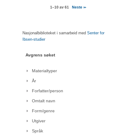
Neste
1–10 av 61
>>
Nasjonalbiblioteket i samarbeid med
Senter for
Ibsen-studier
Avgrens søket
Materialtyper
År
Forfatter/person
Omtalt navn
Form/genre
Utgiver
Språk