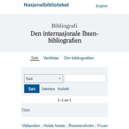
English
Bibliografi
Den internasjonale Ibsen-
bibliografien
Søk
Verkliste
Om bibliografien
Søk
Søk
Søketips
Nullstill
1–1 av 1
Tittel
Vildanden ; Hvide heste ; Rosmersholm ; Fruen fra havet