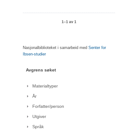
1–1 av 1
Nasjonalbiblioteket i samarbeid med
Senter for
Ibsen-studier
Avgrens søket
Materialtyper
År
Forfatter/person
Utgiver
Språk