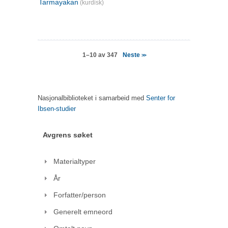
Tarmayakan
(kurdisk)
Neste
1–10 av 347
>>
Nasjonalbiblioteket i samarbeid med
Senter for
Ibsen-studier
Avgrens søket
Materialtyper
År
Forfatter/person
Generelt emneord