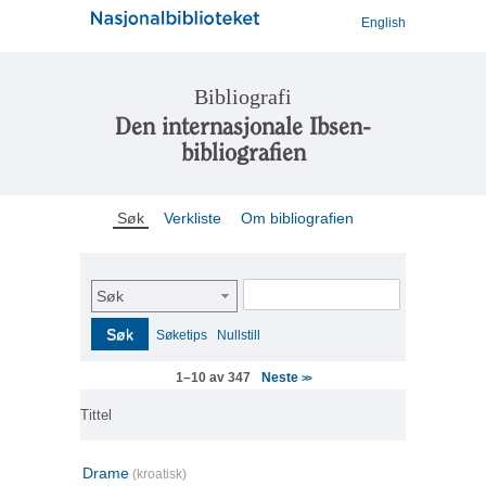
English
Bibliografi
Den internasjonale Ibsen-
bibliografien
Søk
Verkliste
Om bibliografien
Søk
Søk
Søketips
Nullstill
Neste
1–10 av 347
>>
Tittel
Drame
(kroatisk)