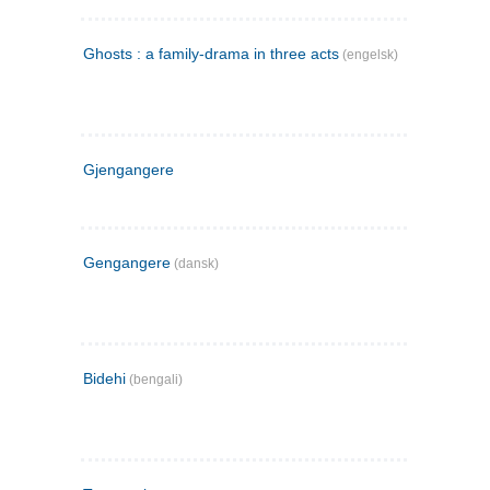
Ghosts : a family-drama in three acts
(engelsk)
Gjengangere
Gengangere
(dansk)
Bidehi
(bengali)