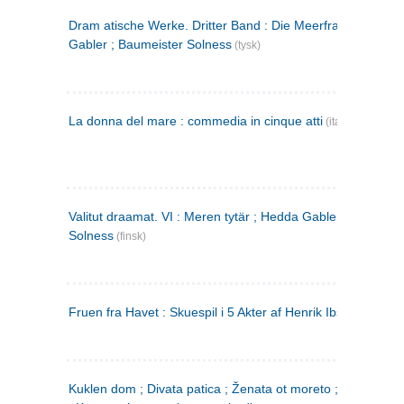
Dram atische Werke. Dritter Band : Die Meerfrau ; Hedda
Gabler ; Baumeister Solness
(tysk)
La donna del mare : commedia in cinque atti
(italiensk)
Valitut draamat. VI : Meren tytär ; Hedda Gabler ; Rakentaj
Solness
(finsk)
Fruen fra Havet : Skuespil i 5 Akter af Henrik Ibsen
Kuklen dom ; Divata patica ; Ženata ot moreto ; Malkijat Ejo