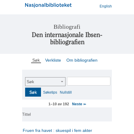
English
Bibliografi
Den internasjonale Ibsen-
bibliografien
Søk
Verkliste
Om bibliografien
Søk
Søk
Søketips
Nullstill
Neste
1–10 av 192
>>
Tittel
Fruen fra havet : skuespil i fem akter