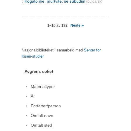
; Kogato nie, murtvite, se subudim
(bulgarsk)
Neste
1–10 av 192
>>
Nasjonalbiblioteket i samarbeid med
Senter for
Ibsen-studier
Avgrens søket
Materialtyper
År
Forfatter/person
Omtalt navn
Omtalt sted