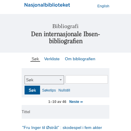
English
Bibliografi
Den internasjonale Ibsen-
bibliografien
Søk
Verkliste
Om bibliografien
Søk
Søk
Søketips
Nullstill
Neste
1–10 av 46
>>
Tittel
"Fru Inger til Østråt" : skodespel i fem akter