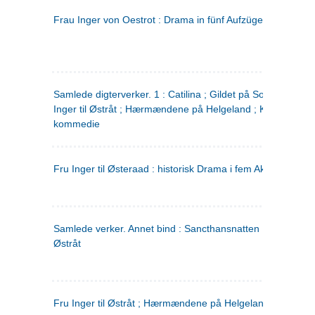
Frau Inger von Oestrot : Drama in fünf Aufzügen
(tysk)
Samlede digterverker. 1 : Catilina ; Gildet på Solhaug ; Fru
Inger til Østråt ; Hærmændene på Helgeland ; Kjærlighede
kommedie
Fru Inger til Østeraad : historisk Drama i fem Akter
Samlede verker. Annet bind : Sancthansnatten ; Fru Inger ti
Østråt
Fru Inger til Østråt ; Hærmændene på Helgeland