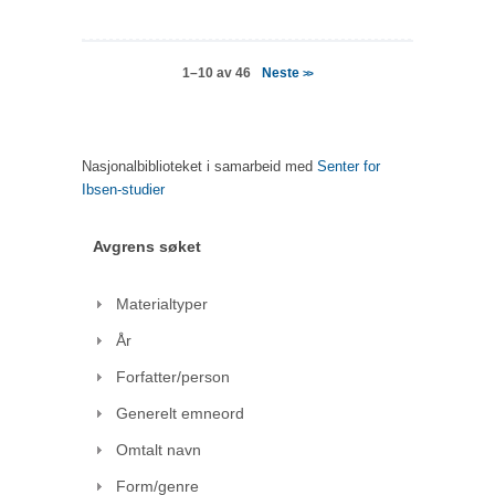
Neste
1–10 av 46
>>
Nasjonalbiblioteket i samarbeid med
Senter for
Ibsen-studier
Avgrens søket
Materialtyper
År
Forfatter/person
Generelt emneord
Omtalt navn
Form/genre