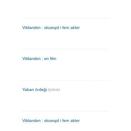
Vildanden : skuespil i fem akter
Vildanden : en film
Yaban ördeği
(tyrkisk)
Vildanden : skuespil i fem akter