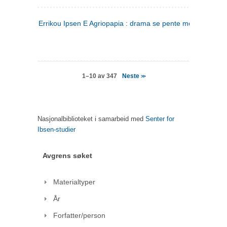
Errikou Ipsen E Agriopapia : drama se pente mere
(gresk)
Neste
1–10 av 347
>>
Nasjonalbiblioteket i samarbeid med
Senter for
Ibsen-studier
Avgrens søket
Materialtyper
År
Forfatter/person