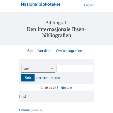
English
Bibliografi
Den internasjonale Ibsen-
bibliografien
Søk
Verkliste
Om bibliografien
Søk
Søk
Søketips
Nullstill
Neste
1–10 av 347
>>
Tittel
Drame
(kroatisk)