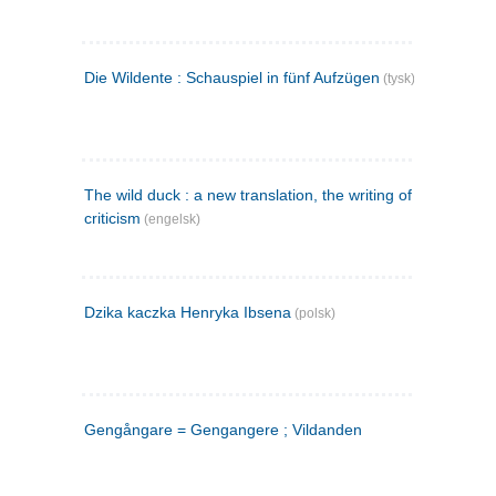
Die Wildente : Schauspiel in fünf Aufzügen
(tysk)
The wild duck : a new translation, the writing of the play,
criticism
(engelsk)
Dzika kaczka Henryka Ibsena
(polsk)
Gengångare = Gengangere ; Vildanden