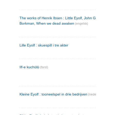
The works of Henrik Ibsen : Little Eyolf, John Gabriel
Borkman, When we dead awaken
(engelsk)
Lille Eyolf : skuespill i tre akter
īlf-e kuchūlū
(farsi)
Kleine Eyolf : tooneelspel in drie bedrijven
(nederlandsk)