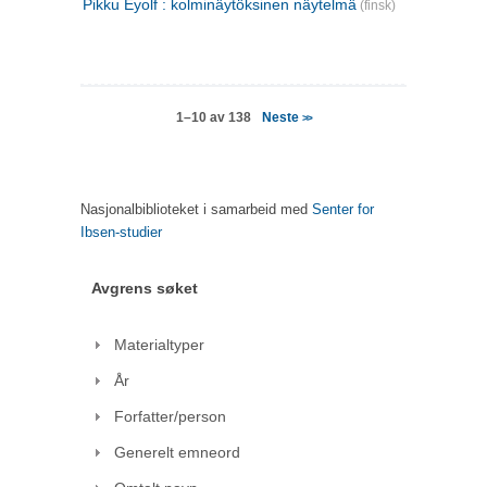
Pikku Eyolf : kolminäytöksinen näytelmä
(finsk)
Neste
1–10 av 138
>>
Nasjonalbiblioteket i samarbeid med
Senter for
Ibsen-studier
Avgrens søket
Materialtyper
År
Forfatter/person
Generelt emneord