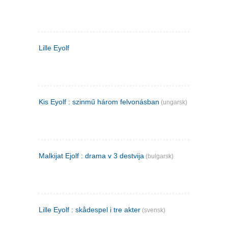
Lille Eyolf
Kis Eyolf : szinmű három felvonásban
(ungarsk)
Malkijat Ejolf : drama v 3 destvija
(bulgarsk)
Lille Eyolf : skådespel i tre akter
(svensk)