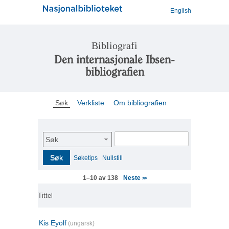
English
Bibliografi
Den internasjonale Ibsen-
bibliografien
Søk
Verkliste
Om bibliografien
Søk
Søk
Søketips
Nullstill
Neste
1–10 av 138
>>
Tittel
Kis Eyolf
(ungarsk)