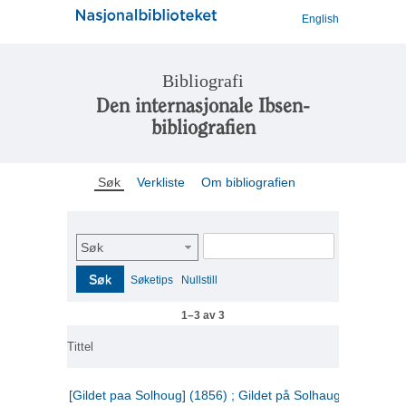
English
Bibliografi
Den internasjonale Ibsen-
bibliografien
Søk
Verkliste
Om bibliografien
Søk
Søk
Søketips
Nullstill
1–3 av 3
Tittel
[Gildet paa Solhoug] (1856) ; Gildet på Solhaug (1883) ;