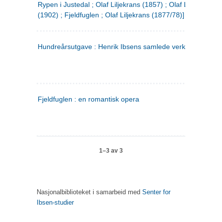
Rypen i Justedal ; Olaf Liljekrans (1857) ; Olaf Liljekrans
(1902) ; Fjeldfuglen ; Olaf Liljekrans (1877/78)]
Hundreårsutgave : Henrik Ibsens samlede verker. 3
Fjeldfuglen : en romantisk opera
1–3 av 3
Nasjonalbiblioteket i samarbeid med
Senter for
Ibsen-studier