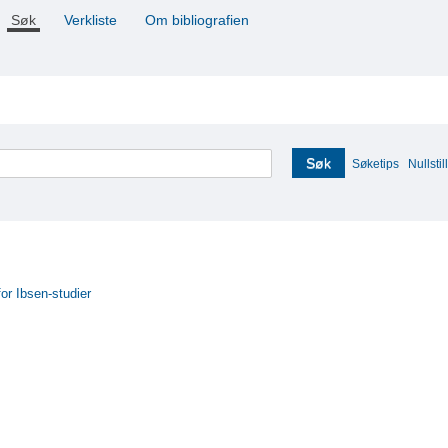
Søk
Verkliste
Om bibliografien
Søk
Søketips
Nullstill
for Ibsen-studier