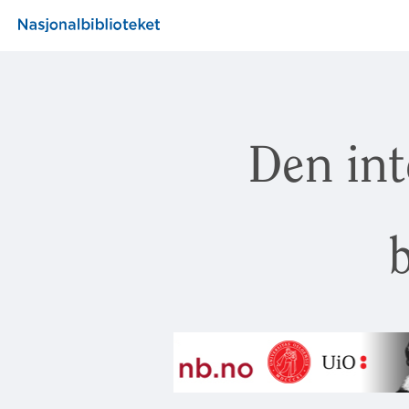
Den int
b