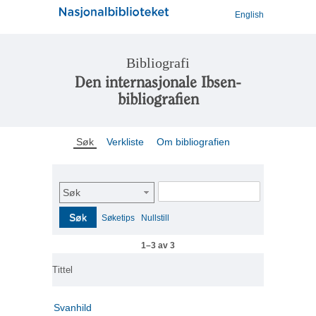
English
Bibliografi
Den internasjonale Ibsen-
bibliografien
Søk
Verkliste
Om bibliografien
Søk
Søk
Søketips
Nullstill
1–3 av 3
Tittel
Svanhild