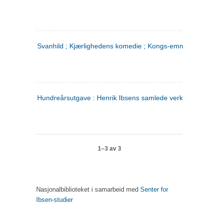
Svanhild ; Kjærlighedens komedie ; Kongs-emnerne
Hundreårsutgave : Henrik Ibsens samlede verker. 4
1–3 av 3
Nasjonalbiblioteket i samarbeid med
Senter for
Ibsen-studier