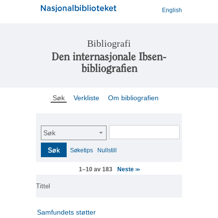
English
Bibliografi
Den internasjonale Ibsen-
bibliografien
Søk
Verkliste
Om bibliografien
Søk
Søk
Søketips
Nullstill
Neste
1–10 av 183
>>
Tittel
Samfundets støtter