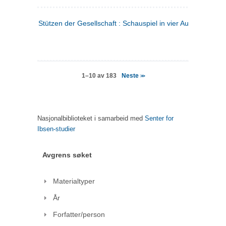
Stützen der Gesellschaft : Schauspiel in vier Aufzügen
(tysk
Neste
1–10 av 183
>>
Nasjonalbiblioteket i samarbeid med
Senter for
Ibsen-studier
Avgrens søket
Materialtyper
År
Forfatter/person