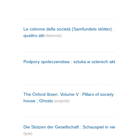
Le colonne della società (Samfundets stötter) : commedia 
quattro atti
(italiensk)
Podpory spoleczenstwa : sztuka w szterech aktach
(polsk)
The Oxford Ibsen. Volume V : Pillars of society ; A doll's
house ; Ghosts
(engelsk)
Die Stützen der Gesellschaft : Schauspiel in vier Aufzügen
(tysk)