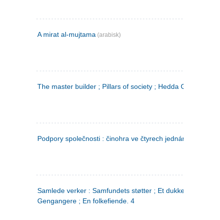
A mirat al-mujtama
(arabisk)
The master builder ; Pillars of society ; Hedda Gabler
Podpory společnosti : činohra ve čtyrech jednáních
(tsjekkis
Samlede verker : Samfundets støtter ; Et dukkehjem ;
Gengangere ; En folkefiende. 4