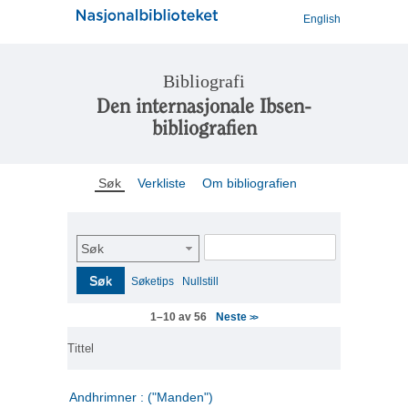
English
Bibliografi
Den internasjonale Ibsen-
bibliografien
Søk
Verkliste
Om bibliografien
Søk
Søk
Søketips
Nullstill
Neste
1–10 av 56
>>
Tittel
Andhrimner : ("Manden")