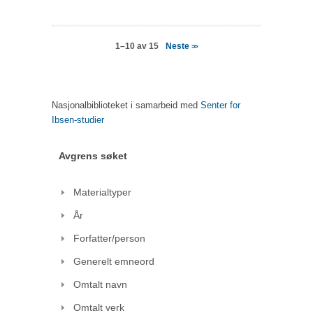
Neste
1–10 av 15
>>
Nasjonalbiblioteket i samarbeid med
Senter for
Ibsen-studier
Avgrens søket
Materialtyper
År
Forfatter/person
Generelt emneord
Omtalt navn
Omtalt verk