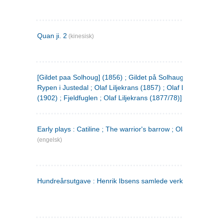
Quan ji. 2
(kinesisk)
[Gildet paa Solhoug] (1856) ; Gildet på Solhaug (1883) ;
Rypen i Justedal ; Olaf Liljekrans (1857) ; Olaf Liljekrans
(1902) ; Fjeldfuglen ; Olaf Liljekrans (1877/78)]
Early plays : Catiline ; The warrior's barrow ; Olaf Liljekran
(engelsk)
Hundreårsutgave : Henrik Ibsens samlede verker. 3