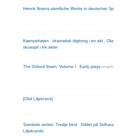
Henrik Ibsens sämtliche Werke in deutscher Sprache. 2
(ty
Kæmpehøjen : dramatisk digtning i en akt ; Olaf Liljekrans 
skuespil i tre akter
The Oxford Ibsen. Volume I : Early plays
(engelsk)
[Olaf Liljekrans]
Samlede verker. Tredje bind : Gildet på Solhaug ; Olaf
Liljekrands