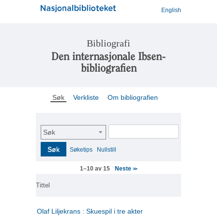
English
Bibliografi
Den internasjonale Ibsen-
bibliografien
Søk
Verkliste
Om bibliografien
Søk
Søk
Søketips
Nullstill
Neste
1–10 av 15
>>
Tittel
Olaf Liljekrans : Skuespil i tre akter