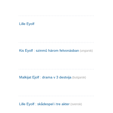
Lille Eyolf
Kis Eyolf : szinmű három felvonásban
(ungarsk)
Malkijat Ejolf : drama v 3 destvija
(bulgarsk)
Lille Eyolf : skådespel i tre akter
(svensk)