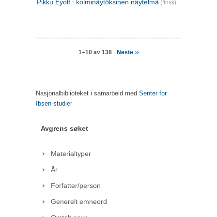
Pikku Eyolf : kolminäytöksinen näytelmä
(finsk)
Neste
1–10 av 138
>>
Nasjonalbiblioteket i samarbeid med
Senter for
Ibsen-studier
Avgrens søket
Materialtyper
År
Forfatter/person
Generelt emneord