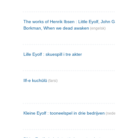
The works of Henrik Ibsen : Little Eyolf, John Gabriel
Borkman, When we dead awaken
(engelsk)
Lille Eyolf : skuespill i tre akter
īlf-e kuchūlū
(farsi)
Kleine Eyolf : tooneelspel in drie bedrijven
(nederlandsk)