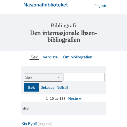
English
Bibliografi
Den internasjonale Ibsen-
bibliografien
Søk
Verkliste
Om bibliografien
Søk
Søk
Søketips
Nullstill
Neste
1–10 av 138
>>
Tittel
Kis Eyolf
(ungarsk)